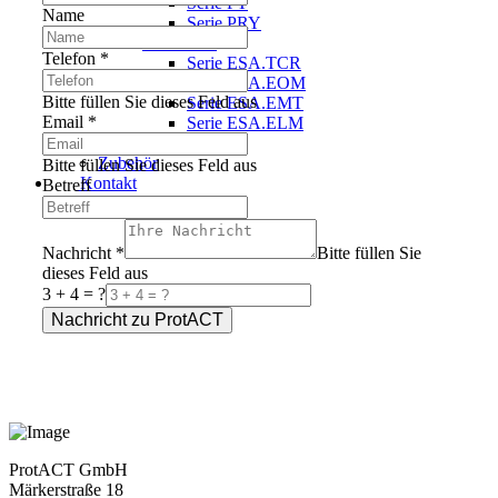
Serie PT
Name
Serie PRY
Elektrisch
Telefon
*
Serie ESA.TCR
Serie ESA.EOM
Bitte füllen Sie dieses Feld aus
Serie ESA.EMT
Email
*
Serie ESA.ELM
Industriearmaturen
Zubehör
Bitte füllen Sie dieses Feld aus
Kontakt
Betreff
Nachricht
*
Bitte füllen Sie
dieses Feld aus
3 + 4 = ?
Nachricht zu ProtACT
ProtACT GmbH
Märkerstraße 18