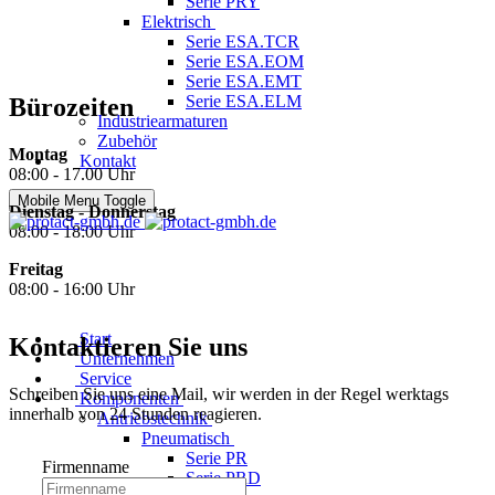
Serie PRY
Elektrisch
Serie ESA.TCR
Serie ESA.EOM
Serie ESA.EMT
Serie ESA.ELM
Bürozeiten
Industriearmaturen
Zubehör
Montag
Kontakt
08:00 - 17.00 Uhr
Mobile Menu Toggle
Dienstag - Donnerstag
08:00 - 18:00 Uhr
Freitag
08:00 - 16:00 Uhr
Start
Kontaktieren Sie uns
Unternehmen
Service
Schreiben Sie uns eine Mail, wir werden in der Regel werktags
Komponenten
innerhalb von 24 Stunden reagieren.
Antriebstechnik
Pneumatisch
Serie PR
Firmenname
Serie PRD